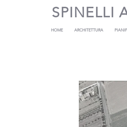
SPINELLI 
HOME
ARCHITETTURA
PIANI