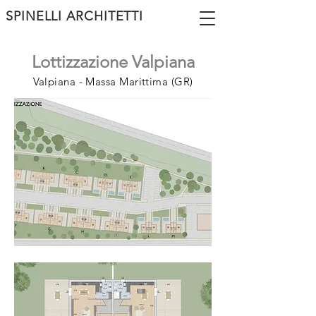
SPINELLI ARCHITETTI
Lottizzazione Valpiana
Valpiana - Massa Marittima (GR)